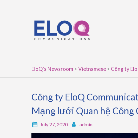
Skip
to
content
EloQ's Newsroom
>
Vietnamese
>
Công ty El
Công ty EloQ Communicati
Mạng lưới Quan hệ Công
July 27, 2020
admin