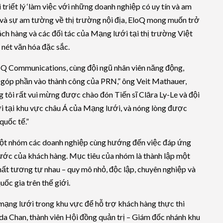
triết lý ‘làm việc với những doanh nghiệp có uy tín và am
 và sự am tường về thị trường nội địa, EloQ mong muốn trở
ch hàng và các đối tác của Mạng lưới tại thị trường Việt
 nét văn hóa đặc sắc.
oQ Communications, cùng đội ngũ nhân viên năng động,
p góp phần vào thành công của PRN,” ông Veit Mathauer,
g tôi rất vui mừng được chào đón Tiến sĩ Clāra Ly-Le và đội
i tại khu vực châu Á của Mạng lưới, và nóng lòng được
quốc tế.”
một nhóm các doanh nghiệp cùng hướng đến việc đáp ứng
nước của khách hàng. Mục tiêu của nhóm là thành lập một
chất tương tự nhau – quy mô nhỏ, độc lập, chuyên nghiệp và
ốc gia trên thế giới.
mạng lưới trong khu vực để hỗ trợ khách hàng thực thi
da Chan, thành viên Hội đồng quản trị – Giám đốc nhánh khu