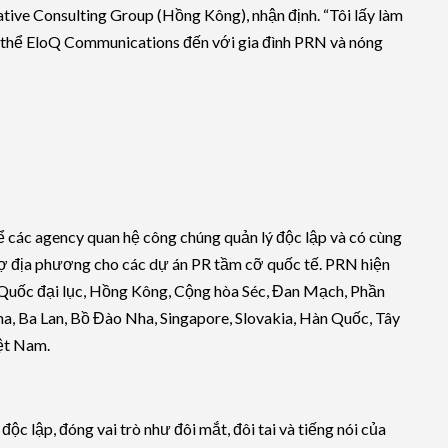
ative Consulting Group (Hồng Kông), nhận định. “Tôi lấy làm
p thể EloQ Communications đến với gia đình PRN và nóng
các agency quan hệ công chúng quản lý độc lập và có cùng
trợ địa phương cho các dự án PR tầm cỡ quốc tế. PRN hiện
g Quốc đại lục, Hồng Kông, Cộng hòa Séc, Đan Mạch, Phần
ma, Ba Lan, Bồ Đào Nha, Singapore, Slovakia, Hàn Quốc, Tây
iệt Nam.
c lập, đóng vai trò như đôi mắt, đôi tai và tiếng nói của