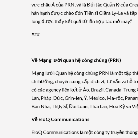
vực châu Á của PRN, và là Đối tác Quản lý của Cre
hân hạnh được chào đón Tiến sĩ Clāra Ly-Le và tậ
lòng được thấy kết quả từ lần hợp tác mới này.”
###
Về Mạng lưới quan hệ công chúng (PRN)
Mạng lưới Quan hệ công chúng PRN là một tập thể 
chí hướng, chuyên cung cấp dịch vụ tư vấn và hỗ 
có các agency liên kết ở Áo, Brazil, Canada, Trun
Lan, Pháp, Đức, Grin-len, Ý, Mexico, Ma-rốc, Pana
Ban Nha, Thụy Sĩ, Đài Loan, Thái Lan, Hoa Kỳ và V
Về EloQ Communications
EloQ Communications là một công ty truyền thông độ