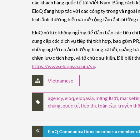
các khách hàng quốc tế tại Việt Nam. Bằng cách k
EloQ đang hợp tác với các công ty trong và ngoài
hình ảnh thương hiệu và mở rộng tầm ảnh hưởng củ
EloQ nỗ lực không ngừng để đảm bảo các tiêu chí hiệ
cung cấp các dịch vụ tiếp thị tích hợp, bao gồm PR, 
những người có ảnh hưởng trong xã hội, quảng bá 
chiến lược tích hợp, và tổ chức sự kiện. Để biết th
https://www.eloqasia.com/vi/
.
Vietnamese
agency
,
eloq
,
eloqasia
,
mạng lưới
,
marketin
chúng
,
quốc tế
,
tiếp thị
,
toàn cầu
,
truyền th
EloQ Communications becomes a member of 