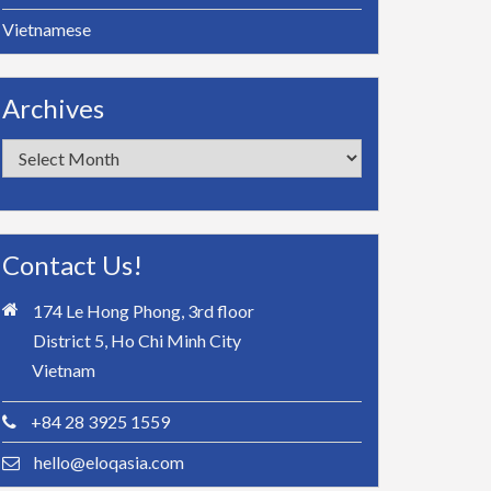
Vietnamese
Archives
Archives
Contact Us!
174 Le Hong Phong, 3rd floor
District 5, Ho Chi Minh City
Vietnam
+84 28 3925 1559
hello@eloqasia.com