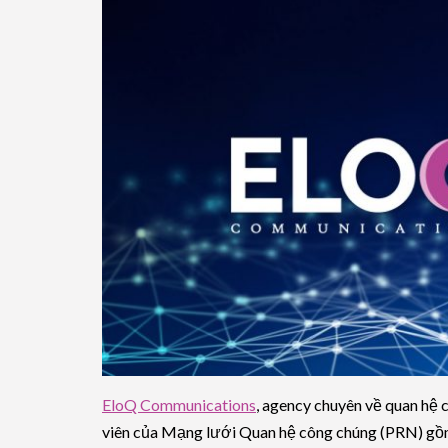
EloQ Communications
, agency chuyên về quan hệ c
viên của Mạng lưới Quan hệ công chúng (PRN) gồm 