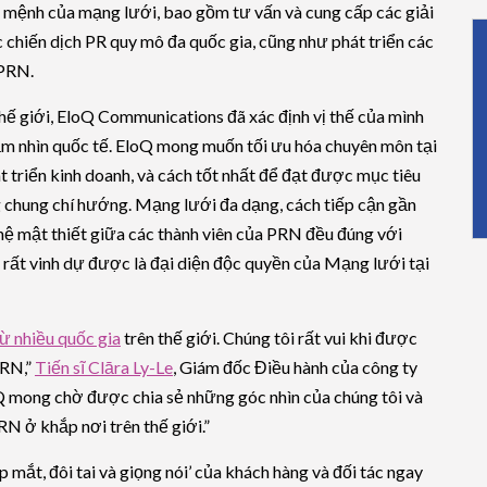
 mệnh của mạng lưới, bao gồm tư vấn và cung cấp các giải
 chiến dịch PR quy mô đa quốc gia, cũng như phát triển các
 PRN.
hế giới, EloQ Communications đã xác định vị thế của mình
 tầm nhìn quốc tế. EloQ mong muốn tối ưu hóa chuyên môn tại
át triển kinh doanh, và cách tốt nhất để đạt được mục tiêu
g chung chí hướng. Mạng lưới đa dạng, cách tiếp cận gần
n hệ mật thiết giữa các thành viên của PRN đều đúng với
ất vinh dự được là đại diện độc quyền của Mạng lưới tại
ừ nhiều quốc gia
trên thế giới. Chúng tôi rất vui khi được
PRN,”
Tiến sĩ Clāra Ly-Le
, Giám đốc Điều hành của công ty
loQ mong chờ được chia sẻ những góc nhìn của chúng tôi và
N ở khắp nơi trên thế giới.”
 mắt, đôi tai và giọng nói’ của khách hàng và đối tác ngay