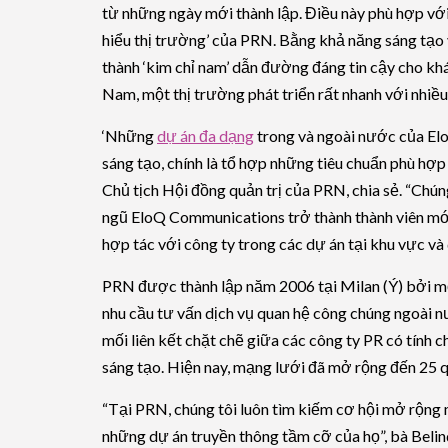
từ những ngày mới thành lập. Điều này phù hợp với 
hiểu thị trường’ của PRN. Bằng khả năng sáng tạo
thành ‘kim chỉ nam’ dẫn đường đáng tin cậy cho khá
Nam, một thị trường phát triển rất nhanh với nhiều
‘Những
dự án đa dạng
trong và ngoài nước của El
sáng tạo, chính là tổ hợp những tiêu chuẩn phù hợ
Chủ tịch Hội đồng quản trị của PRN, chia sẻ. “Chún
ngũ EloQ Communications trở thành thành viên mớ
hợp tác với công ty trong các dự án tại khu vực và 
PRN được thành lập năm 2006 tại Milan (Ý) bởi 
nhu cầu tư vấn dịch vụ quan hệ công chúng ngoài 
mối liên kết chặt chẽ giữa các công ty PR có tính 
sáng tạo. Hiện nay, mạng lưới đã mở rộng đến 25 qu
“Tại PRN, chúng tôi luôn tìm kiếm cơ hội mở rộng 
những dự án truyền thông tầm cỡ của họ”, bà Belin