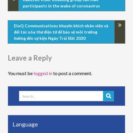
participants in the wake of coronavirus
EloQ Communications khuyến khích nhân viên và
đối tác xóa thư điện tử để bảo vệ môi trường
hướng đến sự kiện Ngày Trái Đất 2020
Leave a Reply
You must be
logged in
to post a comment.
Search
for:
Language