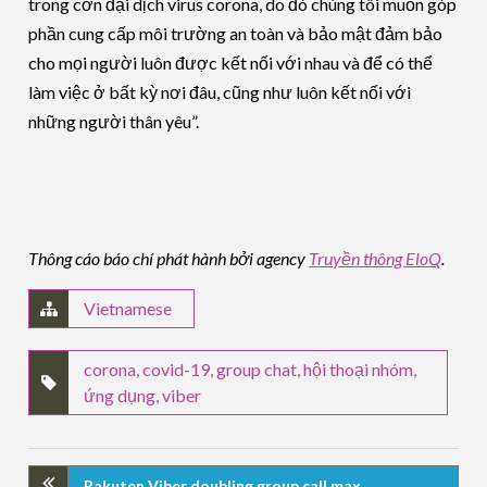
trong cơn đại dịch virus corona, do đó chúng tôi muốn góp
phần cung cấp môi trường an toàn và bảo mật đảm bảo
cho mọi người luôn được kết nối với nhau và để có thể
làm việc ở bất kỳ nơi đâu, cũng như luôn kết nối với
những người thân yêu”.
Thông cáo báo chí phát hành bởi agency
Truyền thông EloQ
.
Vietnamese
corona
,
covid-19
,
group chat
,
hội thoại nhóm
,
ứng dụng
,
viber
Rakuten Viber doubling group call max