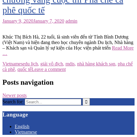
phê quốc tế
January 9, 2020
January 7, 2020
admin
Khúc Thị Bích Hà, 22 tuổi, là sinh viên đến từ Tỉnh Bình Dương
(Việt Nam) và hiện đang theo học chuyên ngành Du lịch, Nhà hàng
– Khách sạn và Quản lý sự kiện của Học viện phát triển
Read More
…
Vietnamese
du lịch
,
giải vô địch
,
mdis
,
nhà hàng khách sạn
,
pha chế
cà phê
,
quốc tế
Leave a comment
Posts navigation
Newer posts
Search for:
Language
English
Vietnamese