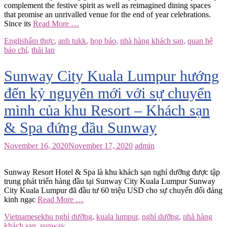
complement the festive spirit as well as reimagined dining spaces
that promise an unrivalled venue for the end of year celebrations.
Since its
Read More …
English
ẩm thực
,
anh tukk
,
họp báo
,
nhà hàng khách sạn
,
quan hệ
báo chí
,
thái lan
Sunway City Kuala Lumpur hướng
đến kỷ nguyên mới với sự chuyển
mình của khu Resort – Khách sạn
& Spa đứng đầu Sunway
November 16, 2020
November 17, 2020
admin
Sunway Resort Hotel & Spa là khu khách sạn nghỉ dưỡng được tập
trung phát triển hàng đầu tại Sunway City Kuala Lumpur Sunway
City Kuala Lumpur đã đầu tư 60 triệu USD cho sự chuyển đổi đáng
kinh ngạc
Read More …
Vietnamese
khu nghỉ dưỡng
,
kuala lumpur
,
nghỉ dưỡng
,
nhà hàng
khách sạn
,
sunway