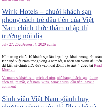
Wink Hotels – chuỗi khách sạn
phong cách trẻ đầu tiên của Việt
Nam chính thức thâm nhập thị
trường nội địa
July 27, 2020
August 4, 2020
admin
Nằm trong chuỗi 10 khách sạn lần lượt được khai trương trên toàn
lãnh thổ Việt Nam trong vòng 4 năm tới, Khách sạn Wink đầu tiên
dự kiến sẽ chính thức đưa vào hoạt động vào quý 4-2020 tại
Read
More …
Vietnamese
khách sạn
,
michael piro
,
nhà hàng khách sạn
,
phong
cách trẻ
,
ra mắt
,
việt nam
,
wink
,
wink hotels
,
đầu tiên
Leave a
comment
Sinh viên Việt Nam giành huy
chương vàng cuộc thi Pha chế cà